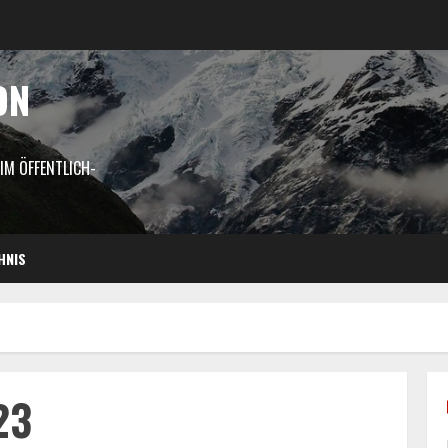
ON
M ÖFFENTLICH-
HNIS
23