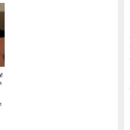
!
R
t