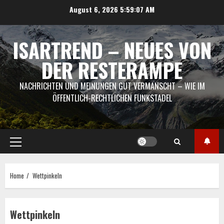
Skip
August 6, 2026
5:59:08 AM
to
content
ISARTREND – NEUES VON
DER RESTERAMPE
NACHRICHTEN UND MEINUNGEN GUT VERMANSCHT – WIE IM
ÖFFENTLICH-RECHTLICHEN FUNKSTADEL
Primary
Menu
Home
Wettpinkeln
Wettpinkeln