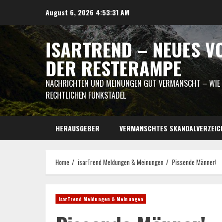
Skip
August 6, 2026
4:53:32 AM
to
content
ISARTREND – NEUES V
DER RESTERAMPE
NACHRICHTEN UND MEINUNGEN GUT VERMANSCHT – WIE I
RECHTLICHEN FUNKSTADEL
HERAUSGEBER
VERMANSCHTES SKANDALVERZEIC
Home
isarTrend Meldungen & Meinungen
Pissende Männer!
isarTrend Meldungen & Meinungen