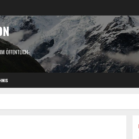
ON
M ÖFFENTLICH-
HNIS