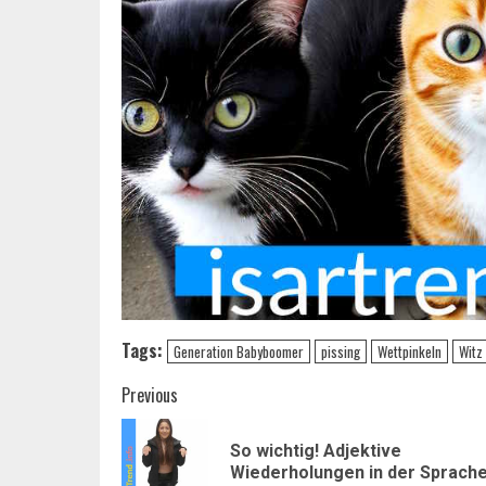
Tags:
Generation Babyboomer
pissing
Wettpinkeln
Witz
Post
Previous
navigation
So wichtig! Adjektive
Wiederholungen in der Sprach