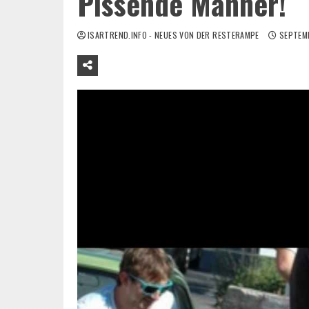
Pissende Männer!
ISARTREND.INFO - NEUES VON DER RESTERAMPE
SEPTEMB