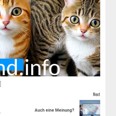
Next
Previous
Next
Auch eine Meinung?
e
post:
post: