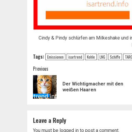
Cindy & Pindy schlürfen am Milkeshake und in
Tags:
Emissionen
isartrend
Kohle
LNG
Schiffe
TAR
Post
Previous
navigation
Der Wichtigmacher mit den
weißen Haaren
Leave a Reply
You must be
logged in
to post a comment.