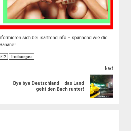
formieren sich bei isartrend.info – spannend wie die
Banane!
GET2
Treibhausgase
Next
Bye bye Deutschland – das Land
Previous
Next
geht den Bach runter!
post:
post: