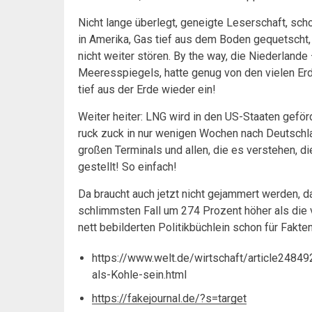
Nicht lange überlegt, geneigte Leserschaft, sch
in Amerika, Gas tief aus dem Boden gequetscht
nicht weiter stören. By the way, die Niederland
Meeresspiegels, hatte genug von den vielen Erd
tief aus der Erde wieder ein!
Weiter heiter: LNG wird in den US-Staaten geför
ruck zuck in nur wenigen Wochen nach Deutschla
großen Terminals und allen, die es verstehen, di
gestellt! So einfach!
Da braucht auch jetzt nicht gejammert werden,
schlimmsten Fall um 274 Prozent höher als die v
nett bebilderten Politikbüchlein schon für Fakt
https://www.welt.de/wirtschaft/article24849
als-Kohle-sein.html
https://fakejournal.de/?s=target