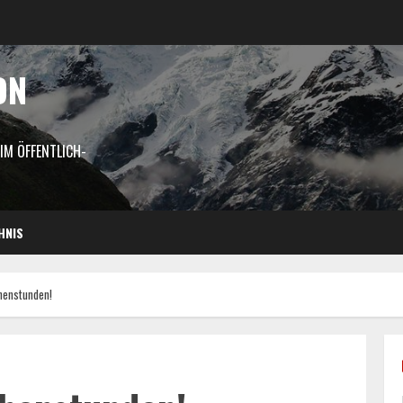
ON
M ÖFFENTLICH-
HNIS
henstunden!