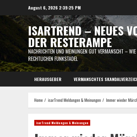
Skip
August 6, 2026
2:39:26 PM
to
content
ISARTREND – NEUES V
DER RESTERAMPE
NACHRICHTEN UND MEINUNGEN GUT VERMANSCHT – WIE I
RECHTLICHEN FUNKSTADEL
HERAUSGEBER
VERMANSCHTES SKANDALVERZEIC
Home
isarTrend Meldungen & Meinungen
Immer wieder Märc
isarTrend Meldungen & Meinungen