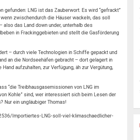
on gefunden: LNG ist das Zauberwort. Es wird “gefrackt”
, wenn zwischendurch die Häuser wackeln, das soll
e – also das Land down under, unterhalb des
beben in Frackinggebieten und stellt die Gasförderung
dert – durch viele Technologien in Schiffe gepackt und
nd an die Nordseehäfen gebracht – dort gelagert in
e Hand aufzuhalten, zur Verfügung, äh zur Vergütung,
 dass “die Treibhausgasemissionen von LNG im
on Kohle” sind, wer interessiert sich beim Lesen der
en? Nur ein ungläubiger Thomas!
2536/Importiertes-LNG-soll-viel-klimaschaedlicher-