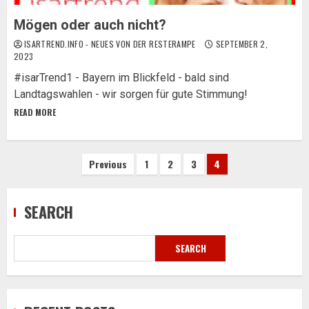
Mögen oder auch nicht?
ISARTREND.INFO - NEUES VON DER RESTERAMPE
SEPTEMBER 2,
2023
#isarTrend1 - Bayern im Blickfeld - bald sind
Landtagswahlen - wir sorgen für gute Stimmung!
READ MORE
Posts
Previous
1
2
3
4
pagination
SEARCH
SEARCH